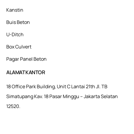
Kanstin
Buis Beton
U-Ditch
Box Culvert
Pagar Panel Beton
ALAMAT KANTOR
18 Office Park Building, Unit C Lantai 21th Jl. TB
Simatupang Kav. 18 Pasar Minggu – Jakarta Selatan
12520.
Mulaiweb.com