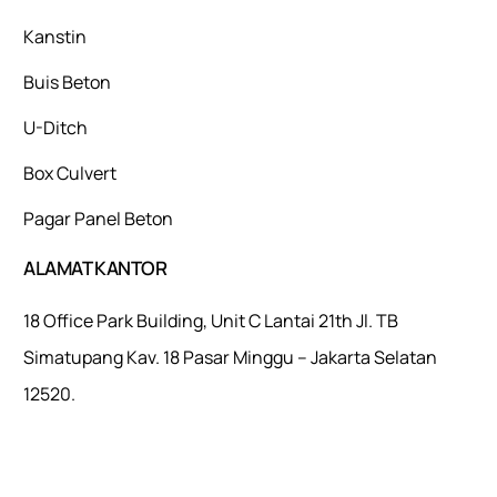
Kanstin
Buis Beton
U-Ditch
Box Culvert
Pagar Panel Beton
ALAMAT KANTOR
18 Office Park Building, Unit C Lantai 21th Jl. TB
Simatupang Kav. 18 Pasar Minggu – Jakarta Selatan
12520.
Mulaiweb.com