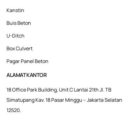
Kanstin
Buis Beton
U-Ditch
Box Culvert
Pagar Panel Beton
ALAMAT KANTOR
18 Office Park Building, Unit C Lantai 21th Jl. TB
Simatupang Kav. 18 Pasar Minggu – Jakarta Selatan
12520.
Mulaiweb.com