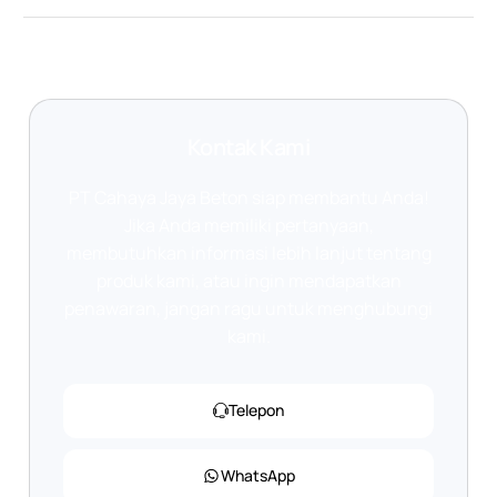
Kontak Kami
PT Cahaya Jaya Beton siap membantu Anda!
Jika Anda memiliki pertanyaan,
membutuhkan informasi lebih lanjut tentang
produk kami, atau ingin mendapatkan
penawaran, jangan ragu untuk menghubungi
kami.
Telepon
WhatsApp